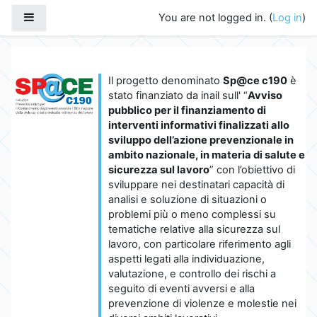
Skip to main content
Side panel
You are not logged in. (
Log in
)
Il progetto denominato
Sp@ce c190
è
stato finanziato da inail sull' “
Avviso
pubblico per il finanziamento di
interventi informativi finalizzati allo
sviluppo dell’azione prevenzionale in
ambito nazionale, in materia di salute e
sicurezza sul lavoro
” con l’obiettivo di
sviluppare nei destinatari capacità di
analisi e soluzione di situazioni o
problemi più o meno complessi su
tematiche relative alla sicurezza sul
lavoro, con particolare riferimento agli
aspetti legati alla individuazione,
valutazione, e controllo dei rischi a
seguito di eventi avversi e alla
prevenzione di violenze e molestie nei