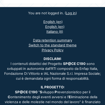
You are not logged in. (
Log in
)
English ‎(en)‎
English ‎(en)‎
Italiano ‎(it)‎
Data retention summary
Switch to the standard theme
Privacy Policy
DISCLAIM:
I contenuti didattici del Progetto
SP@CE C190
sono
sviluppati in autonomia dall’RTI composto da Enfap Italia,
Fondazione Di Vittorio e IAL Nazionale S.r.l. Impresa Sociale;
cui è demandata ogni forma di responsabilità.
IL PROGETTO:
SP@CE C190
"
S
viluppo
P
revenzionistico per il
C
ontenimento degli eventi avversi e l’
E
liminazione della
violenza e delle molestie nel mondo del lavoro" è finanziato