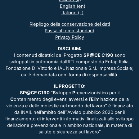
English ‎(en)‎
Italiano ‎(it)‎
Riepilogo della conservazione dei dati
Passa al tema standard
Privacy Policy
DISCLAIM:
I contenuti didattici del Progetto
SP@CE C190
sono
sviluppati in autonomia dall’RTI composto da Enfap Italia,
Fondazione Di Vittorio e IAL Nazionale S.r.l. Impresa Sociale;
cui è demandata ogni forma di responsabilità.
IL PROGETTO:
SP@CE C190
"
S
viluppo
P
revenzionistico per il
C
ontenimento degli eventi avversi e l’
E
liminazione della
violenza e delle molestie nel mondo del lavoro" è finanziato
da INAIL nell’ambito dell’“Avviso pubblico 2020 per il
finanziamento di interventi informativi finalizzati allo sviluppo
dell’azione prevenzionale in ambito nazionale, in materia di
salute e sicurezza sul lavoro”