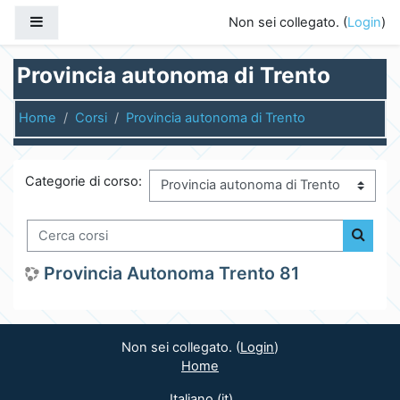
Vai al contenuto principale
Pannello laterale
Non sei collegato. (
Login
)
Provincia autonoma di Trento
Home
Corsi
Provincia autonoma di Trento
Categorie di corso:
Cerca corsi
Cerca 
Provincia Autonoma Trento 81
Non sei collegato. (
Login
)
Home
Italiano ‎(it)‎