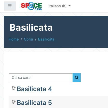
Vai al contenuto principale
Pannello laterale
Italiano ‎(it)‎
Basilicata
Home
Corsi
Basilicata
Cerca corsi
Cerca corsi
Basilicata 4
Basilicata 5