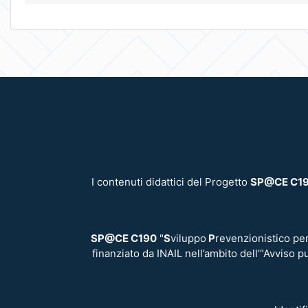
I contenuti didattici del Progetto
SP@CE C1
SP@CE C190
"
S
viluppo
P
revenzionistico per
finanziato da INAIL nell’ambito dell’“Avviso p