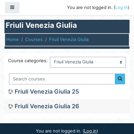
Skip to main content
Side panel
You are not logged in. (
Log in
)
Friuli Venezia Giulia
Home
Courses
Friuli Venezia Giulia
Course categories:
Search courses
Search
Friuli Venezia Giulia 25
Friuli Venezia Giulia 26
You are not logged in. (
Log in
)