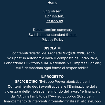
Home
English ‎(en)‎
English ‎(en)‎
Italiano ‎(it)‎
Data retention summary
Switch to the standard theme
Privacy Policy
DISCLAIM:
I contenuti didattici del Progetto
SP@CE C190
sono
sviluppati in autonomia dall’RTI composto da Enfap Italia,
Fondazione Di Vittorio e IAL Nazionale S.r.l. Impresa Sociale;
cui è demandata ogni forma di responsabilità.
IL PROGETTO:
SP@CE C190
"
S
viluppo
P
revenzionistico per il
C
ontenimento degli eventi avversi e l’
E
liminazione della
violenza e delle molestie nel mondo del lavoro" è finanziato
da INAIL nell’ambito dell’“Avviso pubblico 2020 per il
finanziamento di interventi informativi finalizzati allo sviluppo