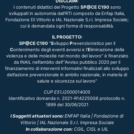
DISCLAIM:
I contenuti didattici del Progetto
SP@CE C190
sono
sviluppati in autonomia dall’RTI composto da Enfap Italia,
Fondazione Di Vittorio e IAL Nazionale S.r.l. Impresa Sociale;
cui è demandata ogni forma di responsabilità.
IL PROGETTO:
SP@CE C190
"
S
viluppo
P
revenzionistico per il
C
ontenimento degli eventi avversi e l’
E
liminazione della
violenza e delle molestie nel mondo del lavoro" è finanziato
da INAIL nell’ambito dell’“Avviso pubblico 2020 per il
finanziamento di interventi informativi finalizzati allo sviluppo
dell’azione prevenzionale in ambito nazionale, in materia di
salute e sicurezza sul lavoro”
CUP E51J2000014005
Identificativo domanda n. 2021-R142250G6 protocollo n.
1899 del 30/06/2021
ENFAP Italia |
Fondazione di
I Soggetti attuatori sono:
Vittorio |
IAL Nazionale S.r.l. Impresa Sociale
CGIL, CISL e UIL
In collaborazione con: