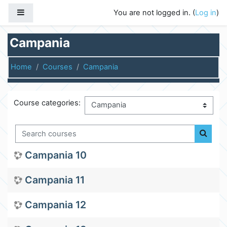
Skip to main content
Side panel
You are not logged in. (
Log in
)
Campania
Home
Courses
Campania
Course categories:
Search courses
Search
Campania 10
Campania 11
Campania 12