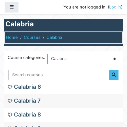
Skip to main content
Side panel
You are not logged in. (
Log in
)
Calabria
Home
Courses
Calabria
Course categories:
Search courses
Search
Calabria 6
Calabria 7
Calabria 8