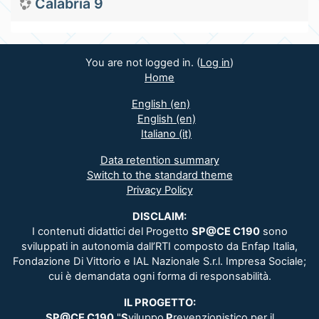
Calabria 9
You are not logged in. (
Log in
)
Home
English ‎(en)‎
English ‎(en)‎
Italiano ‎(it)‎
Data retention summary
Switch to the standard theme
Privacy Policy
DISCLAIM:
I contenuti didattici del Progetto
SP@CE C190
sono
sviluppati in autonomia dall’RTI composto da Enfap Italia,
Fondazione Di Vittorio e IAL Nazionale S.r.l. Impresa Sociale;
cui è demandata ogni forma di responsabilità.
IL PROGETTO:
SP@CE C190
"
S
viluppo
P
revenzionistico per il