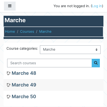
Skip to main content
Side panel
You are not logged in. (
Log in
)
Marche
Home
Courses
Marche
Course categories:
Search courses
Search
Marche 48
Marche 49
Marche 50