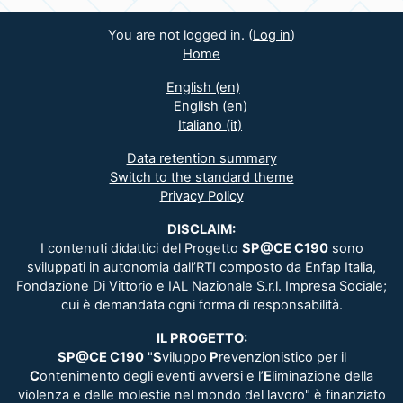
You are not logged in. (
Log in
)
Home
English ‎(en)‎
English ‎(en)‎
Italiano ‎(it)‎
Data retention summary
Switch to the standard theme
Privacy Policy
DISCLAIM:
I contenuti didattici del Progetto
SP@CE C190
sono
sviluppati in autonomia dall’RTI composto da Enfap Italia,
Fondazione Di Vittorio e IAL Nazionale S.r.l. Impresa Sociale;
cui è demandata ogni forma di responsabilità.
IL PROGETTO:
SP@CE C190
"
S
viluppo
P
revenzionistico per il
C
ontenimento degli eventi avversi e l’
E
liminazione della
violenza e delle molestie nel mondo del lavoro" è finanziato